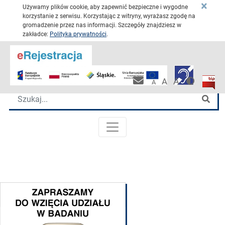
×
Używamy plików cookie, aby zapewnić bezpieczne i wygodne
korzystanie z serwisu. Korzystając z witryny, wyrażasz zgodę na
gromadzenie przez nas informacji. Szczegóły znajdziesz w
zakładce:
Polityka prywatności
.
Przejdź 
Katowickie Centrum Onkologii
Wersja 
Biulet
Pracownicza po
A
A
A
Wyszukiwarka
Szu
MENU GŁÓWNE