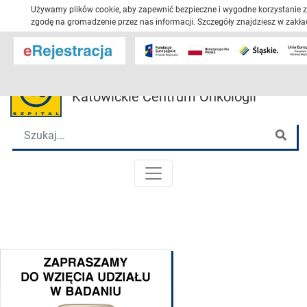
Używamy plików cookie, aby zapewnić bezpieczne i wygodne korzystanie z 
zgodę na gromadzenie przez nas informacji. Szczegóły znajdziesz w zakł
Przejdź 
Katowickie Centrum Onkologii
Wyszukiwarka
Szu
MENU GŁÓWNE