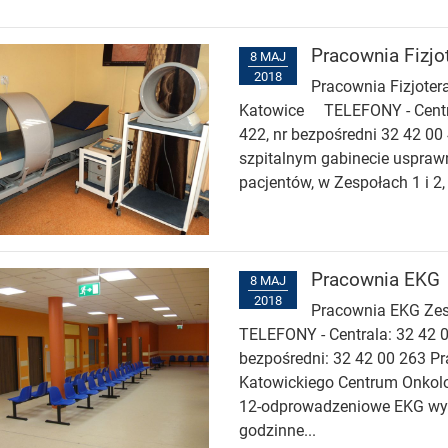
Pracownia Fizjot
8 MAJ
2018
Pracownia Fizjoter
Katowice TELEFONY - Centra
422, nr bezpośredni 32 42 00
szpitalnym gabinecie usprawn
pacjentów, w Zespołach 1 i 2, 
Pracownia EKG
8 MAJ
2018
Pracownia EKG Zes
TELEFONY - Centrala: 32 42 0
bezpośredni: 32 42 00 263 P
Katowickiego Centrum Onkolo
12-odprowadzeniowe EKG wys
godzinne...