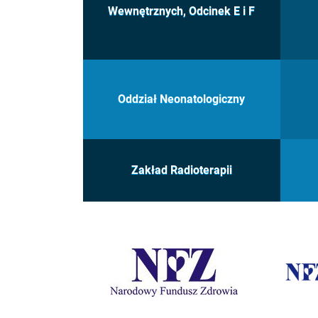
Wewnętrznych, Odcinek E i F
Oddział Neonatologiczny
Zakład Radioterapii