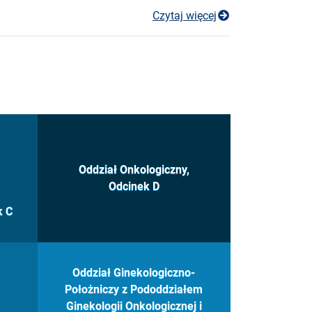
Pracownia EKG
Czytaj więcej
Oddział Onkologiczny,
Odcinek D
k C
Oddział Ginekologiczno-
Położniczy z Pododdziałem
Ginekologii Onkologicznej i