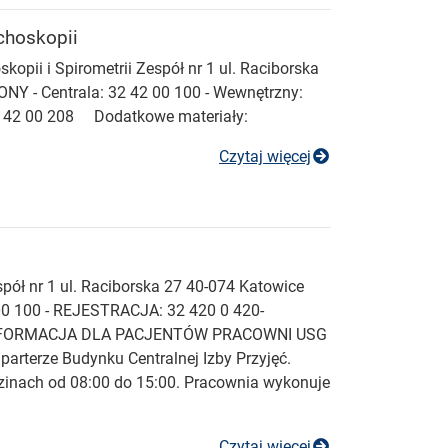
choskopii
opii i Spirometrii Zespół nr 1 ul. Raciborska
Y - Centrala: 32 42 00 100 - Wewnętrzny:
 32 42 00 208 Dodatkowe materiały:
Pracownia Bronc
Czytaj więcej
pół nr 1 ul. Raciborska 27 40-074 Katowice
00 100 - REJESTRACJA: 32 420 0 420-
 INFORMACJA DLA PACJENTÓW PRACOWNI USG
parterze Budynku Centralnej Izby Przyjęć.
zinach od 08:00 do 15:00. Pracownia wykonuje
Pracownia USG
Czytaj więcej