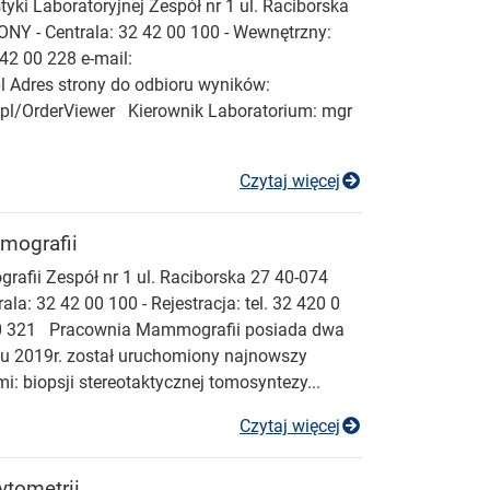
yki Laboratoryjnej Zespół nr 1 ul. Raciborska
Y - Centrala: 32 42 00 100 - Wewnętrzny:
42 00 228 e-mail:
l Adres strony do odbioru wyników:
e.pl/OrderViewer Kierownik Laboratorium: mgr
Pracownia Diagn
Czytaj więcej
mografii
fii Zespół nr 1 ul. Raciborska 27 40-074
: 32 42 00 100 - Rejestracja: tel. 32 420 0
2 00 321 Pracownia Mammografii posiada dwa
 2019r. został uruchomiony najnowszy
 biopsji stereotaktycznej tomosyntezy...
Pracownia Mamm
Czytaj więcej
tometrii