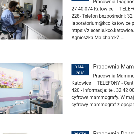
Pracownia Diagnost
27 40-074 Katowice TELEFON
228- Telefon bezpośredni: 32 
laboratorium@kco.katowice.p
https://zlecenie.kco.katowic
Agnieszka MalcharekZ-...
Pracownia Mam
9 MAJ
2018
Pracownia Mammogra
Katowice TELEFONY - Centrala
420 - Informacja: tel. 32 4
cyfrowe mammografy. W maju
cyfrowy mammograf z opcjami:
Pracownia Densy
26 STY