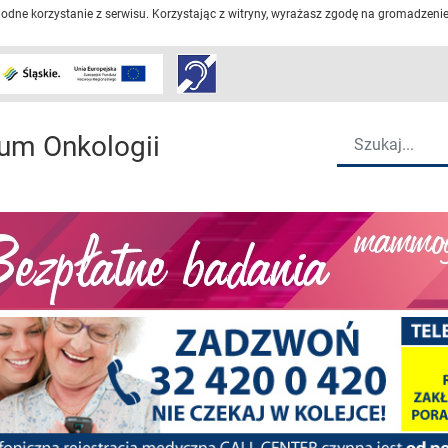
dne korzystanie z serwisu. Korzystając z witryny, wyrażasz zgodę na gromadzenie 
Przejdź do strony głów
Wyszukiwarka
um Onkologii