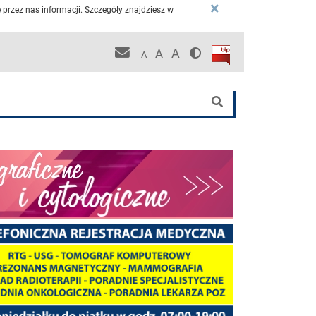
×
przez nas informacji. Szczegóły znajdziesz w
Wersja kontrastowa
Biuletyn Informacji P
Pracownicza poczta KCO
A
A
A
nej
Szukaj