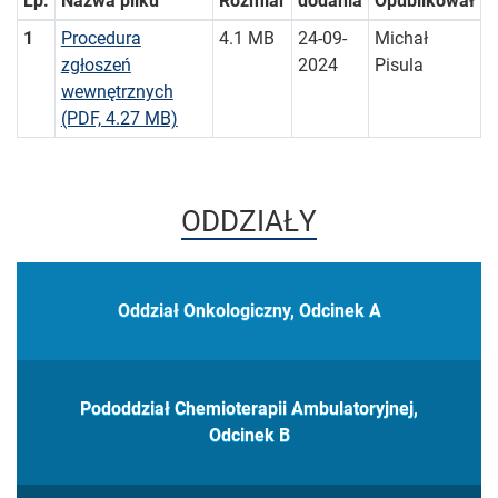
Lp.
Nazwa pliku
Rozmiar
dodania
Opublikował
1
Procedura
4.1 MB
24-09-
Michał
zgłoszeń
2024
Pisula
wewnętrznych
(PDF, 4.27 MB)
ODDZIAŁY
Oddział Onkologiczny, Odcinek A
Pododdział Chemioterapii Ambulatoryjnej,
Odcinek B