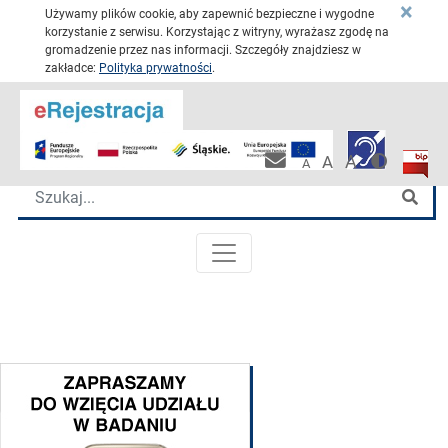
×
Używamy plików cookie, aby zapewnić bezpieczne i wygodne
korzystanie z serwisu. Korzystając z witryny, wyrażasz zgodę na
gromadzenie przez nas informacji. Szczegóły znajdziesz w
zakładce:
Polityka prywatności
.
Przejdź 
Katowickie Centrum Onkologii
Wersja 
Biulet
Pracownicza po
A
A
A
Wyszukiwarka
Szu
MENU GŁÓWNE