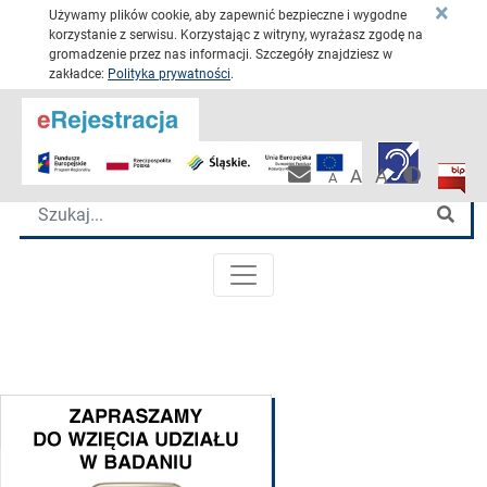
×
Używamy plików cookie, aby zapewnić bezpieczne i wygodne
korzystanie z serwisu. Korzystając z witryny, wyrażasz zgodę na
gromadzenie przez nas informacji. Szczegóły znajdziesz w
zakładce:
Polityka prywatności
.
Przejdź 
Katowickie Centrum Onkologii
Wersja 
Biulet
Pracownicza po
A
A
A
Wyszukiwarka
Szu
MENU GŁÓWNE