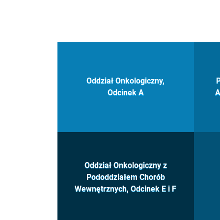
Oddział Onkologiczny,
P
Odcinek A
A
Oddział Onkologiczny z
Pododdziałem Chorób
Wewnętrznych, Odcinek E i F