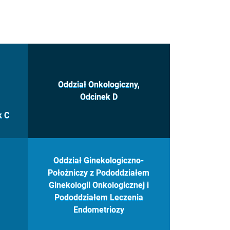
Oddział Onkologiczny,
Odcinek D
k C
Oddział Ginekologiczno-
Położniczy z Pododdziałem
Ginekologii Onkologicznej i
Pododdziałem Leczenia
Endometriozy