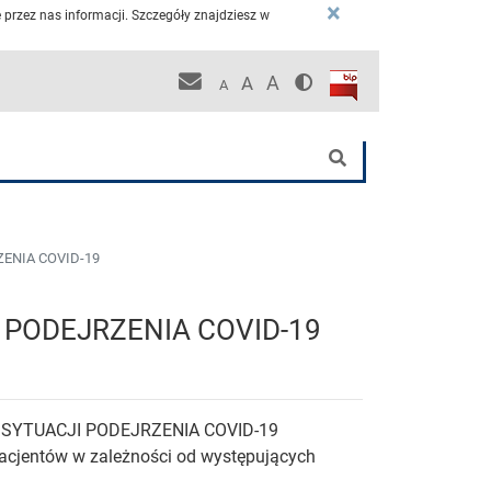
×
przez nas informacji. Szczegóły znajdziesz w
Wersja kontrastowa
Biuletyn Informacji P
Pracownicza poczta KCO
A
A
A
nej
Szukaj
ENIA COVID-19
PODEJRZENIA COVID-19
YTUACJI PODEJRZENIA COVID-19
pacjentów w zależności od występujących