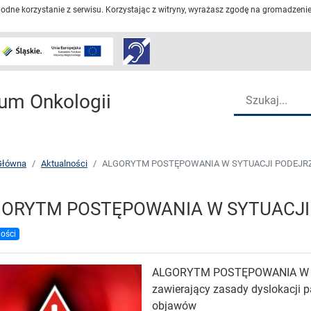
dne korzystanie z serwisu. Korzystając z witryny, wyrażasz zgodę na gromadzenie 
Przejdź do strony głów
Wyszukiwarka
um Onkologii
Główna
Aktualności
ALGORYTM POSTĘPOWANIA W SYTUACJI PODEJRZ
ORYTM POSTĘPOWANIA W SYTUACJI 
ości
ALGORYTM POSTĘPOWANIA W S
zawierający zasady dyslokacji 
objawów