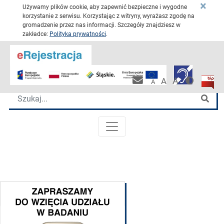
×
Używamy plików cookie, aby zapewnić bezpieczne i wygodne
korzystanie z serwisu. Korzystając z witryny, wyrażasz zgodę na
gromadzenie przez nas informacji. Szczegóły znajdziesz w
zakładce:
Polityka prywatności
.
Przejdź 
Katowickie Centrum Onkologii
Wersja 
Biulet
Pracownicza po
A
A
A
Wyszukiwarka
Szu
MENU GŁÓWNE