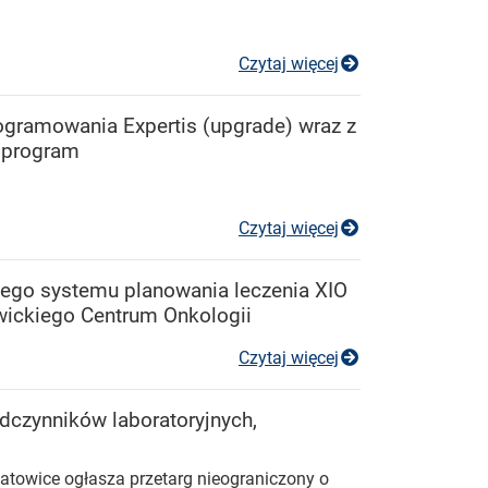
Przetarg nieogr
Czytaj więcej
rogramowania Expertis (upgrade) wraz z
 program
Przetarg nieogr
Czytaj więcej
ącego systemu planowania leczenia XIO
wickiego Centrum Onkologii
Przetarg nieogr
Czytaj więcej
odczynników laboratoryjnych,
towice ogłasza przetarg nieograniczony o