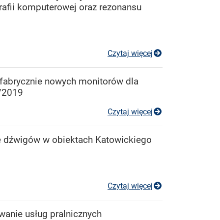
afii komputerowej oraz rezonansu
Przetarg nieogr
Czytaj więcej
 fabrycznie nowych monitorów dla
 /2019
Przetarg nieogr
Czytaj więcej
wę dźwigów w obiektach Katowickiego
Przetarg nieogr
Czytaj więcej
anie usług pralnicznych