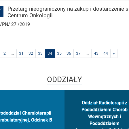
Przetarg nieograniczony na zakup i dostarczenie
R
Centrum Onkologii
 /PN/ 27 /2019
inacja
jdź do strony 1
zejdź do strony
Przejdź do strony
Przejdź do strony
Przejdź do strony
Przejdź do strony
Przejdź do strony
Przejdź do strony
Przejdź do strony
Przejdź do strony
Przejdź do str
Przejdź
2
...
31
32
33
34
35
36
37
...
43
44
»
ODDZIAŁY
Oddział Radioterapii z
Pododdziałem Chorób
ododdział Chemioterapii
Wewnętrznych i
mbulatoryjnej, Odcinek B
Pododdziałem