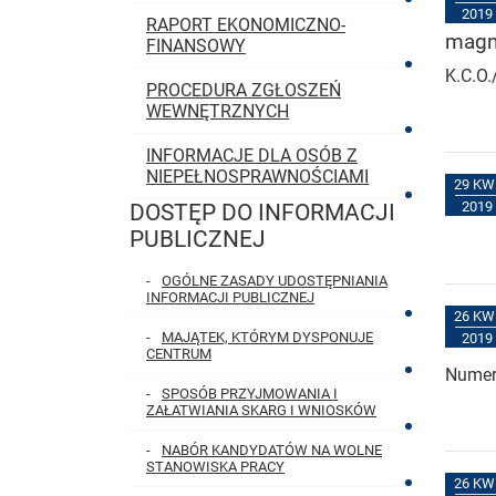
2019
RAPORT EKONOMICZNO-
magn
FINANSOWY
K.C.O
PROCEDURA ZGŁOSZEŃ
WEWNĘTRZNYCH
INFORMACJE DLA OSÓB Z
NIEPEŁNOSPRAWNOŚCIAMI
29 KW
2019
DOSTĘP DO INFORMACJI
MENU GŁÓWNE
PUBLICZNEJ
OGÓLNE ZASADY UDOSTĘPNIANIA
INFORMACJI PUBLICZNEJ
26 KW
MAJĄTEK, KTÓRYM DYSPONUJE
2019
CENTRUM
Numer
SPOSÓB PRZYJMOWANIA I
ZAŁATWIANIA SKARG I WNIOSKÓW
NABÓR KANDYDATÓW NA WOLNE
STANOWISKA PRACY
26 KW