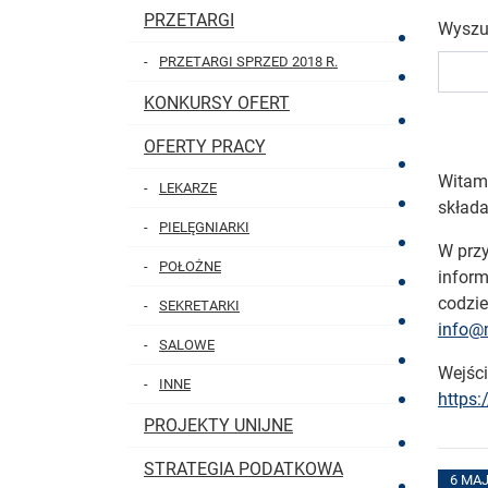
PRZETARGI
Wyszu
PRZETARGI SPRZED 2018 R.
KONKURSY OFERT
OFERTY PRACY
Witam
LEKARZE
składa
PIELĘGNIARKI
W przy
POŁOŻNE
inform
codzie
SEKRETARKI
info@m
SALOWE
Wejści
INNE
https:
PROJEKTY UNIJNE
STRATEGIA PODATKOWA
6 MA