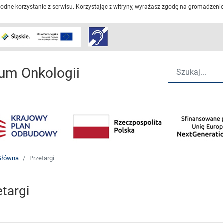
dne korzystanie z serwisu. Korzystając z witryny, wyrażasz zgodę na gromadzenie 
Przejdź do strony głów
Wyszukiwarka
um Onkologii
Główna
Przetargi
etargi