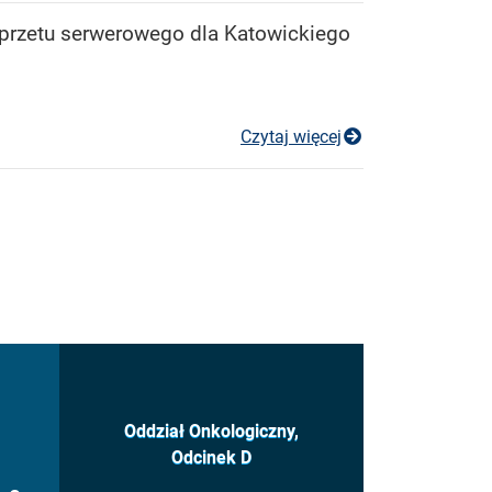
 sprzetu serwerowego dla Katowickiego
Przetarg nieogr
Czytaj więcej
ony
 do strony 44
Oddział Onkologiczny,
Odcinek D