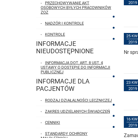
2019
PRZECHOWYWANIE AKT
OSOBOWYCH BYŁYCH PRACOWNIKÓW
ZOZ
NADZÓR I KONTROLE
KONTROLE
25 KW
2019
INFORMACJE
NIEUDOSTĘPNIONE
Nr sp
INFORMACJA DOT. ART. 8 UST. 4
USTAWY O DOSTĘPIE DO INFORMACJI
PUBLICZNEJ
INFORMACJE DLA
23 KW
PACJENTÓW
2019
RODZAJ DZIAŁALNOŚCI LECZNICZEJ
ZAKRES UDZIELANYCH ŚWIADCZEŃ
16 KW
CENNIKI
2019
STANDARDY OCHRONY
Zamawi