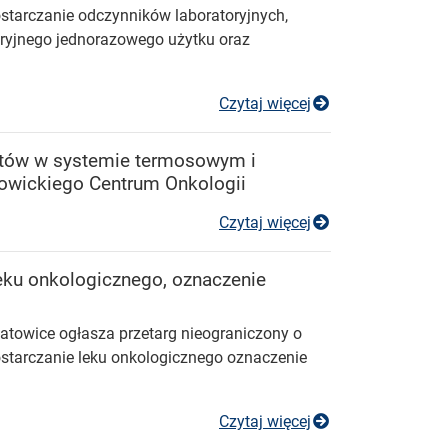
starczanie odczynników laboratoryjnych,
oryjnego jednorazowego użytku oraz
Przetarg nieogr
Czytaj więcej
ntów w systemie termosowym i
towickiego Centrum Onkologii
Przetarg na prz
Czytaj więcej
leku onkologicznego, oznaczenie
towice ogłasza przetarg nieograniczony o
starczanie leku onkologicznego oznaczenie
Przetarg nieogr
Czytaj więcej