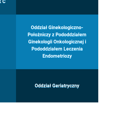
k C
Oddział Ginekologiczno-
Położniczy z Pododdziałem
Ginekologii Onkologicznej i
Pododdziałem Leczenia
Endometriozy
Oddział Geriatryczny