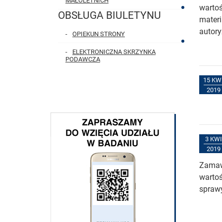
MAŁOLETNICH
wartoś
OBSŁUGA BIULETYNU
materi
autory
OPIEKUN STRONY
ELEKTRONICZNA SKRZYNKA
PODAWCZA
15 KW
2019
3 KWI
2019
Zamawi
wartoś
spraw