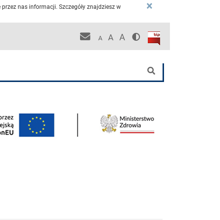
×
przez nas informacji. Szczegóły znajdziesz w
Wersja kontrastowa
Biuletyn Informacji P
Pracownicza poczta KCO
A
A
A
nej
Szukaj