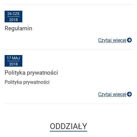
26 CZE
2018
Regulamin
R
Czytaj więcej
17 MAJ
2018
Polityka prywatności
Polityka prywatności
Po
Czytaj więcej
ODDZIAŁY