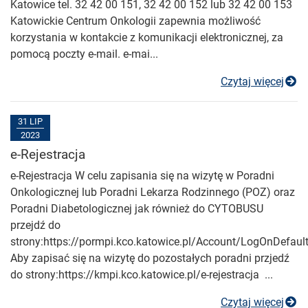
Katowice tel. 32 42 00 151, 32 42 00 152 lub 32 42 00 153
Katowickie Centrum Onkologii zapewnia możliwość
korzystania w kontakcie z komunikacji elektronicznej, za
pomocą poczty e-mail. e-mai...
In
Czytaj więcej
31 LIP
2023
e-Rejestracja
e-Rejestracja W celu zapisania się na wizytę w Poradni
Onkologicznej lub Poradni Lekarza Rodzinnego (POZ) oraz
Poradni Diabetologicznej jak również do CYTOBUSU
przejdź do
strony:https://pormpi.kco.katowice.pl/Account/LogOnDefaul
Aby zapisać się na wizytę do pozostałych poradni przjedź
do strony:https://kmpi.kco.katowice.pl/e-rejestracja ...
e-
Czytaj więcej