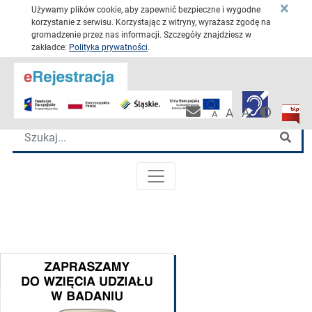
×
Używamy plików cookie, aby zapewnić bezpieczne i wygodne
korzystanie z serwisu. Korzystając z witryny, wyrażasz zgodę na
gromadzenie przez nas informacji. Szczegóły znajdziesz w
zakładce:
Polityka prywatności
.
Przejdź 
Katowickie Centrum Onkologii
Wersja
Biulet
Pracownicza po
A
A
A
Wyszukiwarka
Szu
MENU GŁÓWNE