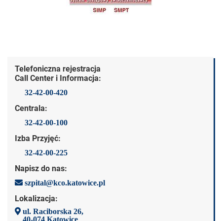
Dane kontaktowe
Telefoniczna rejestracja
Call Center i Informacja:
32-42-00-420
Centrala:
32-42-00-100
Izba Przyjęć:
32-42-00-225
Napisz do nas:
szpital@kco.katowice.pl
Lokalizacja:
ul. Raciborska 26,
40-074 Katowice