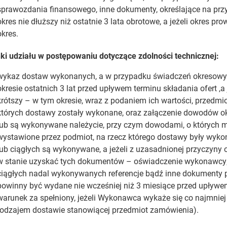
sprawozdania finansowego, inne dokumenty, określające na przy
okres nie dłuższy niż ostatnie 3 lata obrotowe, a jeżeli okres pro
okres.
i udziału w postępowaniu dotyczące zdolności technicznej:
wykaz dostaw wykonanych, a w przypadku świadczeń okresowyc
okresie ostatnich 3 lat przed upływem terminu składania ofert ,a 
krótszy – w tym okresie, wraz z podaniem ich wartości, przedmi
których dostawy zostały wykonane, oraz załączenie dowodów ok
lub są wykonywane należycie, przy czym dowodami, o których m
wystawione przez podmiot, na rzecz którego dostawy były wyk
lub ciągłych są wykonywane, a jeżeli z uzasadnionej przyczyny
w stanie uzyskać tych dokumentów – oświadczenie wykonawcy;
ciągłych nadal wykonywanych referencje bądź inne dokumenty 
powinny być wydane nie wcześniej niż 3 miesiące przed upływe
warunek za spełniony, jeżeli Wykonawca wykaże się co najmni
rodzajem dostawie stanowiącej przedmiot zamówienia).