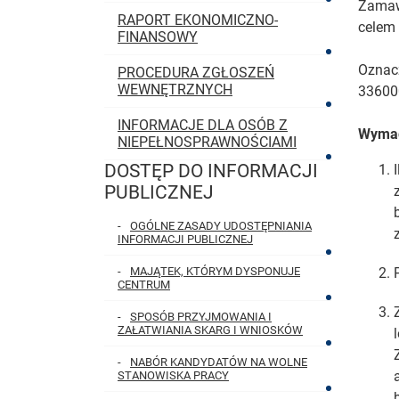
Zamawi
RAPORT EKONOMICZNO-
celem
FINANSOWY
Oznac
PROCEDURA ZGŁOSZEŃ
WEWNĘTRZNYCH
33600
INFORMACJE DLA OSÓB Z
Wymag
NIEPEŁNOSPRAWNOŚCIAMI
DOSTĘP DO INFORMACJI
MENU GŁÓWNE
PUBLICZNEJ
OGÓLNE ZASADY UDOSTĘPNIANIA
INFORMACJI PUBLICZNEJ
MAJĄTEK, KTÓRYM DYSPONUJE
CENTRUM
SPOSÓB PRZYJMOWANIA I
ZAŁATWIANIA SKARG I WNIOSKÓW
NABÓR KANDYDATÓW NA WOLNE
STANOWISKA PRACY