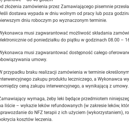
od złożenia zamówienia przez Zamawiającego pisemnie przesła
Jeśli dostawa wypada w dniu wolnym od pracy lub poza godzina
pierwszym dniu roboczym po wyznaczonym terminie.
Wykonawca musi zagwarantować możliwość składania zamówie
elektronicznie od poniedziałku do piątku w godzinach 08.00 – 1
Wykonawca musi zagwarantować dostępność całego oferowaneg
obowiązywania umowy.
W przypadku braku realizacji zamówienia w terminie określon
interwencyjnego zakupu produktu leczniczego, a Wykonawca wyr
pomiędzy ceną zakupu interwencyjnego, a wynikającą z umowy.
Zamawiający wymaga, żeby leki będące przedmiotem niniejszeg
na liście – wykazie leków refundowanych (w zakresie leków, kt
sprawozdanie do NFZ terapii z ich użyciem (wykorzystaniem), r
pokrycia kosztów leczenia.