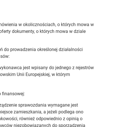
amówienia w okolicznościach, o których mowa w
do oferty dokumenty, o których mowa w dziale
ń do prowadzenia określonej działalności
pisów:
 wykonawca jest wpisany do jednego z rejestrów
wskim Unii Europejskiej, w którym
b finansowej:
rządzenie sprawozdania wymagane jest
ejsce zamieszkania, a jeżeli podlega ono
nkowości, również odpowiednio z opinią o
nawców niezobowiązanych do sporządzenia