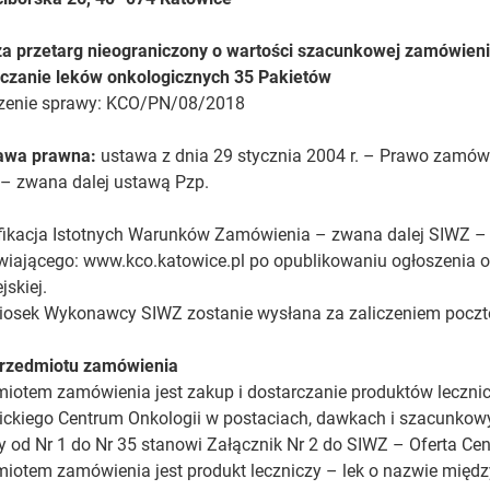
a przetarg nieograniczony o wartości szacunkowej zamówieni
rczanie leków onkologicznych 35 Pakietów
zenie sprawy: KCO/PN/08/2018
awa prawna:
ustawa z dnia 29 stycznia 2004 r. – Prawo zamówień 
 – zwana dalej ustawą Pzp.
ikacja Istotnych Warunków Zamówienia – zwana dalej SIWZ – b
iającego: www.kco.katowice.pl po opublikowaniu ogłoszenia 
jskiej.
osek Wykonawcy SIWZ zostanie wysłana za zaliczeniem poczto
przedmiotu zamówienia
iotem zamówienia jest zakup i dostarczanie produktów leczni
ckiego Centrum Onkologii w postaciach, dawkach i szacunkowyc
y od Nr 1 do Nr 35 stanowi Załącznik Nr 2 do SIWZ – Oferta C
iotem zamówienia jest produkt leczniczy – lek o nazwie międz