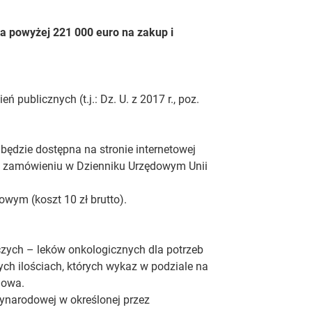
a powyżej 221 000 euro na zakup i
publicznych (t.j.: Dz. U. z 2017 r., poz.
ędzie dostępna na stronie internetowej
o zamówieniu w Dzienniku Urzędowym Unii
wym (koszt 10 zł brutto).
czych – leków onkologicznych dla potrzeb
h ilościach, których wykaz w podziale na
enowa.
ynarodowej w określonej przez