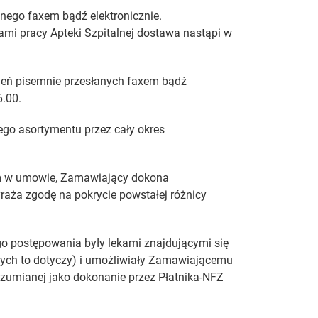
nego faxem bądź elektronicznie.
mi pracy Apteki Szpitalnej dostawa nastąpi w
ń pisemnie przesłanych faxem bądź
6.00.
o asortymentu przez cały okres
ym w umowie, Zamawiający dokona
aża zgodę na pokrycie powstałej różnicy
o postępowania były lekami znajdującymi się
órych to dotyczy) i umożliwiały Zamawiającemu
ozumianej jako dokonanie przez Płatnika-NFZ