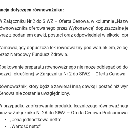
macja dotycząca równoważnika:
W Załączniku Nr 2 do SIWZ – Oferta Cenowa, w kolumnie „Nazw
równoważnika oferowanego przez Wykonawcę” dopuszczalne jes
wraz z podaniem dawki, postaci oraz odpowiedniej wielkości o
Zamawiający dopuszcza lek równoważny pod warunkiem, że będ
przez Narodowy Fundusz Zdrowia.
Opakowanie preparatu równoważnego nie może odbiegać od dop
pozycji określonej w Załączniku Nr 2 do SIWZ – Oferta Cenowa.
Równoważnik, który będzie zawierał inną dawkę i postać niż wy
Cenowa nie zostanie uwzględniony.
W przypadku zaoferowania produktu leczniczego równoważnego
oraz w Załączniku Nr 2A do SIWZ – Oferta Cenowa-Podsumowan
„Cena jednostkowa netto”
„Wartość netto”