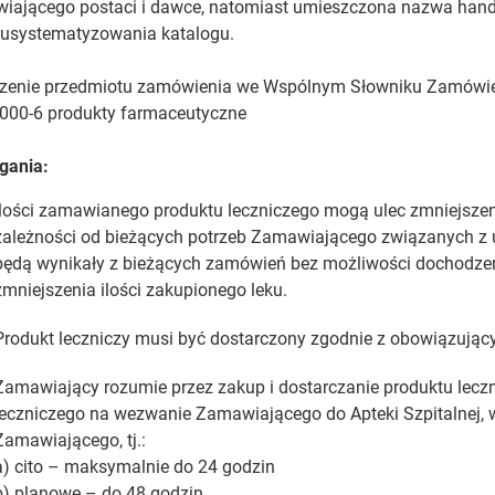
ającego postaci i dawce, natomiast umieszczona nazwa handlo
 usystematyzowania katalogu.
zenie przedmiotu zamówienia we Wspólnym Słowniku Zamówi
000-6 produkty farmaceutyczne
ania:
Ilości zamawianego produktu leczniczego mogą ulec zmniejsz
zależności od bieżących potrzeb Zamawiającego związanych z 
będą wynikały z bieżących zamówień bez możliwości dochodzen
zmniejszenia ilości zakupionego leku.
Produkt leczniczy musi być dostarczony zgodnie z obowiązując
Zamawiający rozumie przez zakup i dostarczanie produktu lecz
leczniczego na wezwanie Zamawiającego do Apteki Szpitalnej, 
Zamawiającego, tj.:
a) cito – maksymalnie do 24 godzin
b) planowe – do 48 godzin