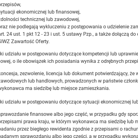
przepisów,
sytuacji ekonomicznej lub finansowej,
zdolności technicznej lub zawodowej,
oraz nie podlegają wykluczeniu z postępowania o udzielenie z
art. 24 ust. 1 pkt 12 - 23 i ust. 5 ustawy Pzp., a także dołączą 
SIWZ Zawartość Oferty.
i udziału w postępowaniu dotyczące kompetencji lub uprawnie
wej, o ile obowiązek ich posiadania wynika z odrębnych prze
koncesja, zezwolenie, licencja lub dokument potwierdzający, że
zawodowych lub handlowych, prowadzonych w państwie członko
wykonawca ma siedzibę lub miejsce zamieszkania.
i udziału w postępowaniu dotyczące sytuacji ekonomicznej lu
sprawozdanie finansowe albo jego część, w przypadku gdy spo
przepisami prawa kraju, w którym wykonawca ma siedzibę lub mi
badaniu przez biegłego rewidenta zgodnie z przepisami o rachu
badanym sprawozdaniu albo jego części, a w przypadku wyko