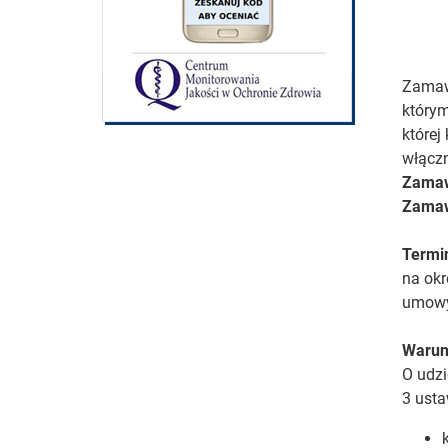
Zamawi
którym
której
włączn
Zamaw
Zamaw
Termin
na okr
umow
Warun
O udzi
3 ust