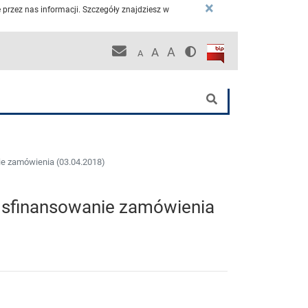
×
przez nas informacji. Szczegóły znajdziesz w
Wersja kontrastowa
Biuletyn Informacji P
Pracownicza poczta KCO
A
A
A
nej
Szukaj
ie zamówienia (03.04.2018)
a sfinansowanie zamówienia