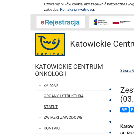
Używamy plików cookie, aby zapewnić bezpieczne i wygo
zakładce:
Polityka prywatności
.
Katowickie Centr
KATOWICKIE CENTRUM
Strona 
ONKOLOGII
ZARZĄD
Zes
ORGANY I STRUKTURA
(03
STATUT
BIP
P
ZWIĄZKI ZAWODOWE
Katow
KONTAKT
ul. Ra