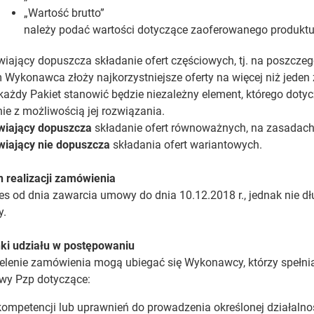
„Wartość brutto”
należy podać wartości dotyczące zaoferowanego produkt
ający dopuszcza składanie ofert częściowych, tj. na poszczeg
 Wykonawca złoży najkorzystniejsze oferty na więcej niż jeden
 każdy Pakiet stanowić będzie niezależny element, którego doty
ie z możliwością jej rozwiązania.
iający dopuszcza
składanie ofert równoważnych, na zasadach 
iający nie dopuszcza
składania ofert wariantowych.
 realizacji zamówienia
es od dnia zawarcia umowy do dnia 10.12.2018 r., jednak nie dł
y.
ki udziału w postępowaniu
elenie zamówienia mogą ubiegać się Wykonawcy, którzy spełniają 
awy Pzp dotyczące:
kompetencji lub uprawnień do prowadzenia określonej działalnoś