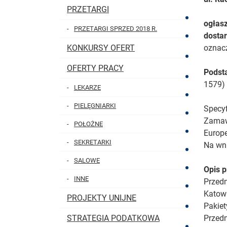
PRZETARGI
ogłasz
PRZETARGI SPRZED 2018 R.
dosta
KONKURSY OFERT
oznac
OFERTY PRACY
Podst
1579)
LEKARZE
PIELĘGNIARKI
Specyf
Zamaw
POŁOŻNE
Europe
SEKRETARKI
Na wni
SALOWE
Opis 
INNE
Przedm
Katowi
PROJEKTY UNIJNE
Pakiet
STRATEGIA PODATKOWA
Przedm