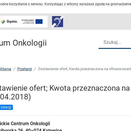
dne korzystanie z serwisu. Korzystając z witryny, wyrażasz zgodę na gromadzenie 
Przejdź do strony głów
Wyszukiwarka
um Onkologii
Główna
Przetargi
Zestawienie ofert; Kwota przeznaczona na sfinansowan
tawienie ofert; Kwota przeznaczona n
.04.2018)
rzetargi
ickie Centrum Onkologii
ciborska 26, 40–074 Katowice