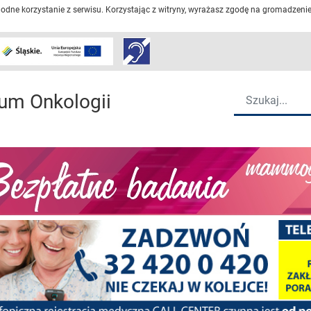
dne korzystanie z serwisu. Korzystając z witryny, wyrażasz zgodę na gromadzenie 
Przejdź do strony głów
Wyszukiwarka
um Onkologii