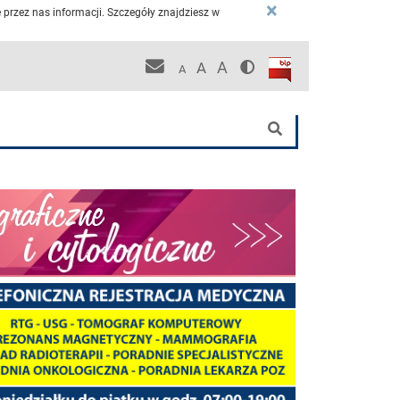
×
przez nas informacji. Szczegóły znajdziesz w
Wersja kontrastowa
Biuletyn Informacji P
Pracownicza poczta KCO
A
A
A
nej
Szukaj