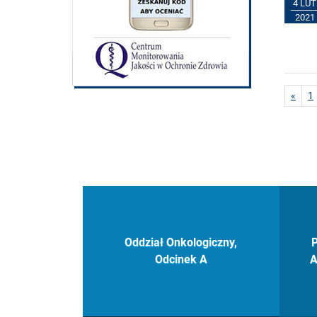
4 LUT
2021
Pag
Prze
Pr
«
1
Oddział Onkologiczny,
P
Odcinek A
A