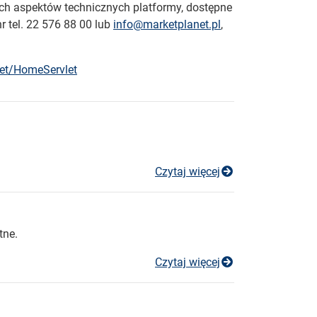
nych aspektów technicznych platformy, dostępne
r tel. 22 576 88 00 lub
info@marketplanet.pl
,
let/HomeServlet
Konkurs ofert 2
Czytaj więcej
tne.
Konkurs ofert 2
Czytaj więcej