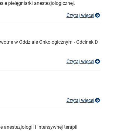
ie pielęgniarki anestezjologicznej.
konkurs ofert nr
Czytaj więcej
owotne w Oddziale Onkologicznym - Odcinek D
Konkurs ofert 2
Czytaj więcej
konkurs ofert 2
Czytaj więcej
 anestezjologii i intensywnej terapii