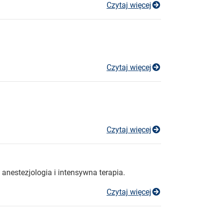
konkurs ofert 2
Czytaj więcej
Konkurs ofert n
Czytaj więcej
konkurs ofert 1
Czytaj więcej
anestezjologia i intensywna terapia.
konkurs ofert 1
Czytaj więcej