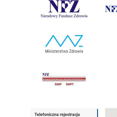
Dane kontaktowe
Telefoniczna rejestracja