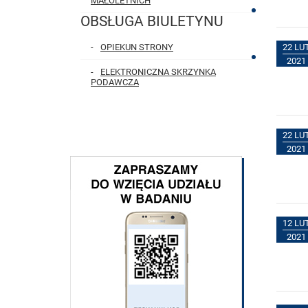
MAŁOLETNICH
OBSŁUGA BIULETYNU
22 LU
OPIEKUN STRONY
2021
ELEKTRONICZNA SKRZYNKA
PODAWCZA
22 LU
2021
12 LU
2021