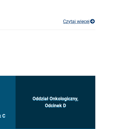
Konkurs ofert 1
Czytaj więcej
ony
 do strony 48
Oddział Onkologiczny,
Odcinek D
k C