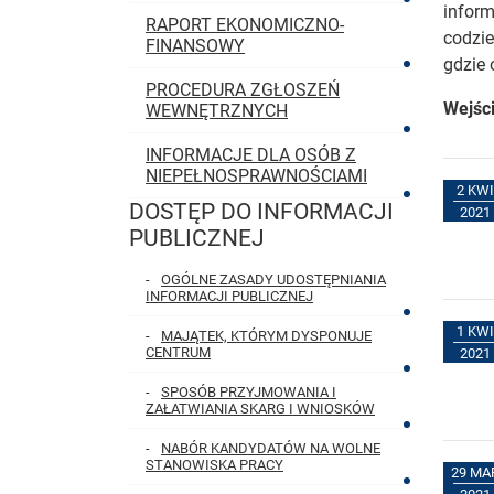
inform
RAPORT EKONOMICZNO-
codzie
FINANSOWY
gdzie 
PROCEDURA ZGŁOSZEŃ
Wejści
WEWNĘTRZNYCH
INFORMACJE DLA OSÓB Z
NIEPEŁNOSPRAWNOŚCIAMI
2 KWI
DOSTĘP DO INFORMACJI
MENU GŁÓWNE
2021
PUBLICZNEJ
OGÓLNE ZASADY UDOSTĘPNIANIA
INFORMACJI PUBLICZNEJ
1 KWI
MAJĄTEK, KTÓRYM DYSPONUJE
CENTRUM
2021
SPOSÓB PRZYJMOWANIA I
ZAŁATWIANIA SKARG I WNIOSKÓW
NABÓR KANDYDATÓW NA WOLNE
STANOWISKA PRACY
29 MA