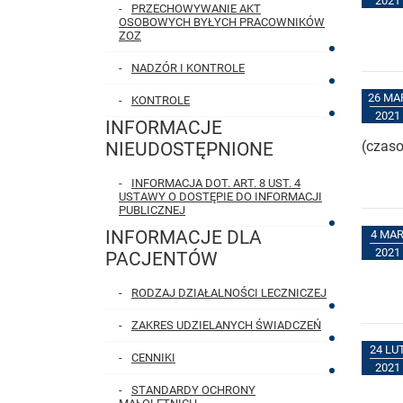
2021
PRZECHOWYWANIE AKT
OSOBOWYCH BYŁYCH PRACOWNIKÓW
ZOZ
NADZÓR I KONTROLE
26 MA
KONTROLE
2021
INFORMACJE
(czas
NIEUDOSTĘPNIONE
INFORMACJA DOT. ART. 8 UST. 4
USTAWY O DOSTĘPIE DO INFORMACJI
PUBLICZNEJ
INFORMACJE DLA
4 MA
2021
PACJENTÓW
RODZAJ DZIAŁALNOŚCI LECZNICZEJ
ZAKRES UDZIELANYCH ŚWIADCZEŃ
24 LU
CENNIKI
2021
STANDARDY OCHRONY