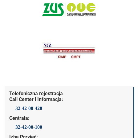
Dane kontaktowe
Telefoniczna rejestracja
Call Center i Informacja:
32-42-00-420
Centrala:
32-42-00-100
Izba Przyjęć: