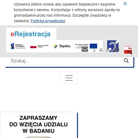
×
Używamy plików cookie, aby zapewnić bezpieczne i wygodne
korzystanie z serwisu. Korzystając z witryny, wyrażasz zgodę na
gromadzenie przez nas informacji. Szczegóły znajdziesz w
zakładce:
Polityka prywatności
.
Przejdź 
Katowickie Centrum Onkologii
Wersja 
Biulet
Pracownicza po
A
A
A
Wyszukiwarka
Szu
MENU GŁÓWNE