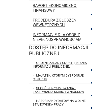
RAPORT EKONOMICZNO-
FINANSOWY
PROCEDURA ZGŁOSZEŃ
WEWNĘTRZNYCH
INFORMACJE DLA OSÓB Z
NIEPEŁNOSPRAWNOŚCIAMI
DOSTĘP DO INFORMACJI
MENU GŁÓWNE
PUBLICZNEJ
OGÓLNE ZASADY UDOSTĘPNIANIA
INFORMACJI PUBLICZNEJ
MAJĄTEK, KTÓRYM DYSPONUJE
CENTRUM
SPOSÓB PRZYJMOWANIA I
ZAŁATWIANIA SKARG I WNIOSKÓW
NABÓR KANDYDATÓW NA WOLNE
STANOWISKA PRACY