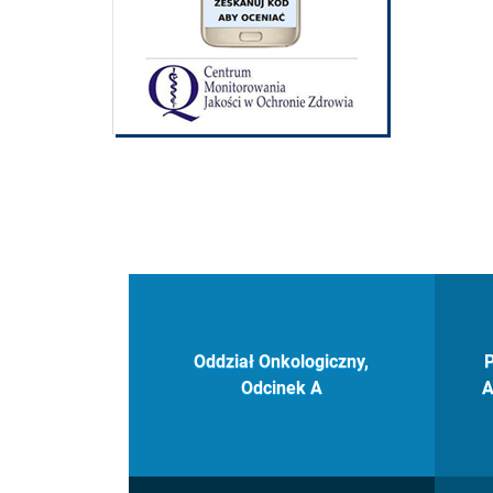
Oddział Onkologiczny,
P
Odcinek A
A