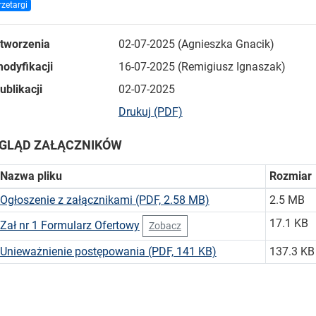
rzetargi
utworzenia
02-07-2025 (Agnieszka Gnacik)
odyfikacji
16-07-2025 (Remigiusz Ignaszak)
ublikacji
02-07-2025
bieżącej strony
Drukuj (PDF)
GLĄD ZAŁĄCZNIKÓW
Nazwa pliku
Rozmiar
Ogłoszenie z załącznikami
(PDF, 2.58 MB)
2.5 MB
17.1 KB
Zał nr 1 Formularz Ofertowy
Zobacz
Unieważnienie postępowania
(PDF, 141 KB)
137.3 KB