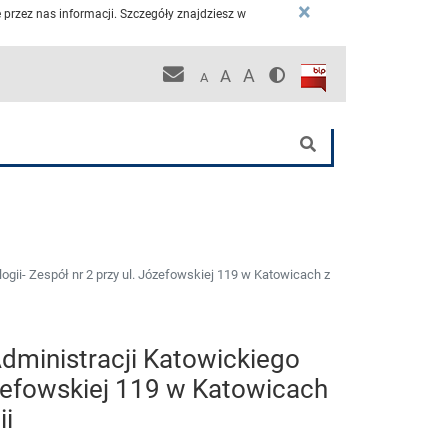
×
przez nas informacji. Szczegóły znajdziesz w
Wersja kontrastowa
Biuletyn Informacji P
Pracownicza poczta KCO
A
A
A
nej
Szukaj
ii- Zespół nr 2 przy ul. Józefowskiej 119 w Katowicach z
dministracji Katowickiego
ózefowskiej 119 w Katowicach
ii