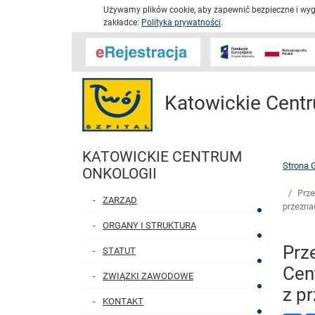
Używamy plików cookie, aby zapewnić bezpieczne i wygo
zakładce:
Polityka prywatności
.
Katowickie Centr
KATOWICKIE CENTRUM
Strona 
ONKOLOGII
Prze
ZARZĄD
przezna
ORGANY I STRUKTURA
Prz
STATUT
Cen
ZWIĄZKI ZAWODOWE
z p
KONTAKT