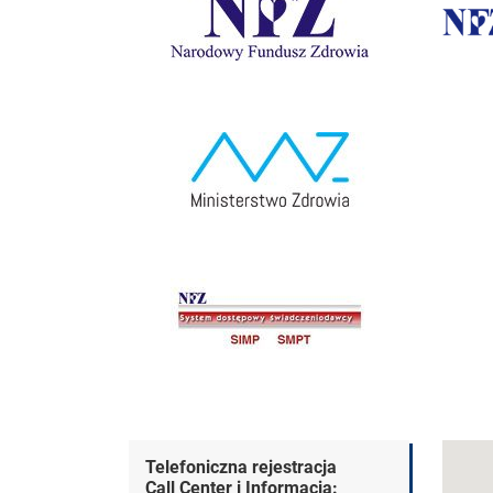
Dane kontaktowe
Telefoniczna rejestracja
Call Center i Informacja: