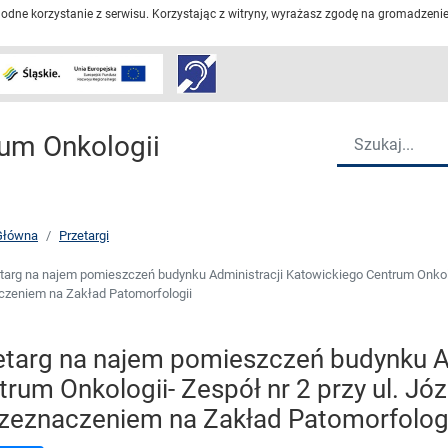
dne korzystanie z serwisu. Korzystając z witryny, wyrażasz zgodę na gromadzenie 
Przejdź do strony głów
Wyszukiwarka
um Onkologii
Główna
Przetargi
targ na najem pomieszczeń budynku Administracji Katowickiego Centrum Onkolog
czeniem na Zakład Patomorfologii
etarg na najem pomieszczeń budynku A
trum Onkologii- Zespół nr 2 przy ul. J
rzeznaczeniem na Zakład Patomorfolog