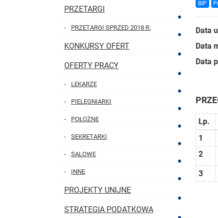
BIP
P
PRZETARGI
PRZETARGI SPRZED 2018 R.
Data 
KONKURSY OFERT
Data m
Data p
OFERTY PRACY
LEKARZE
PRZE
PIELĘGNIARKI
POŁOŻNE
Lp.
SEKRETARKI
1
2
SALOWE
INNE
3
PROJEKTY UNIJNE
STRATEGIA PODATKOWA