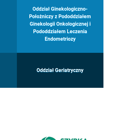
Oddział Ginekologiczno-
Położniczy z Pododdziałem
Ginekologii Onkologicznej i
Pododdziałem Leczenia
Endometriozy
Oddział Geriatryczny