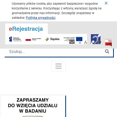
×
Używamy plików cookie, aby zapewnić bezpieczne i wygodne
korzystanie z serwisu. Korzystając z witryny, wyrażasz zgodę na
gromadzenie przez nas informacji. Szczegóły znajdziesz w
zakładce:
Polityka prywatności
.
Przejdź 
Katowickie Centrum Onkologii
Wersja 
Biulet
Pracownicza po
A
A
A
Wyszukiwarka
Szu
MENU GŁÓWNE