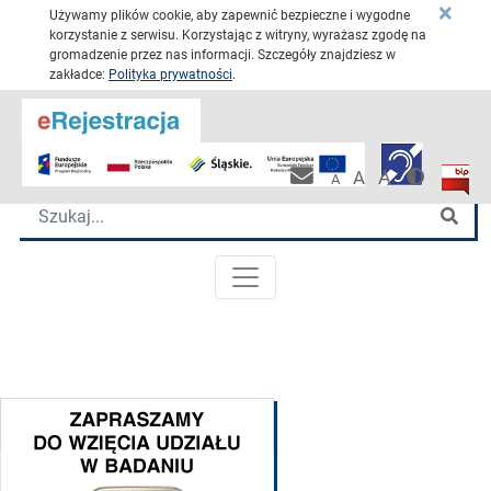
×
Używamy plików cookie, aby zapewnić bezpieczne i wygodne
korzystanie z serwisu. Korzystając z witryny, wyrażasz zgodę na
gromadzenie przez nas informacji. Szczegóły znajdziesz w
zakładce:
Polityka prywatności
.
Przejdź 
Katowickie Centrum Onkologii
Wersja 
Biulet
Pracownicza po
A
A
A
Wyszukiwarka
Szu
MENU GŁÓWNE