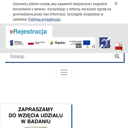
×
Używamy plików cookie, aby zapewnić bezpieczne i wygodne
korzystanie z serwisu. Korzystając z witryny, wyrażasz zgodę na
gromadzenie przez nas informacji. Szczegóły znajdziesz w
zakładce:
Polityka prywatności
.
Przejdź 
Katowickie Centrum Onkologii
Wersja 
Biulet
Pracownicza po
A
A
A
Wyszukiwarka
Szu
MENU GŁÓWNE