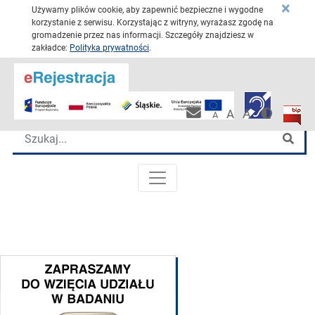
×
Używamy plików cookie, aby zapewnić bezpieczne i wygodne
korzystanie z serwisu. Korzystając z witryny, wyrażasz zgodę na
gromadzenie przez nas informacji. Szczegóły znajdziesz w
zakładce:
Polityka prywatności
.
Przejdź 
Katowickie Centrum Onkologii
Wersja 
Biulet
Pracownicza po
A
A
A
Wyszukiwarka
Szu
MENU GŁÓWNE