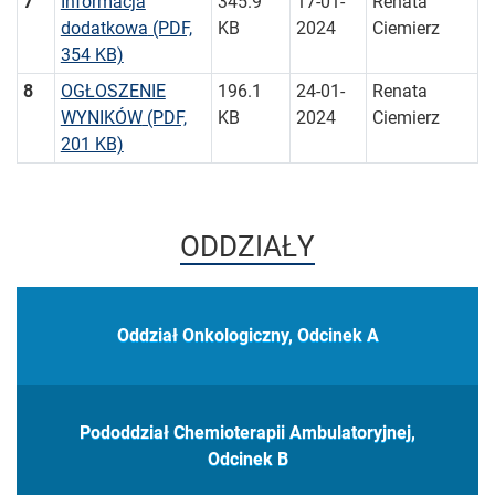
7
Informacja
345.9
17-01-
Renata
dodatkowa
(PDF,
KB
2024
Ciemierz
354 KB)
8
OGŁOSZENIE
196.1
24-01-
Renata
WYNIKÓW
(PDF,
KB
2024
Ciemierz
201 KB)
ODDZIAŁY
Oddział Onkologiczny, Odcinek A
Pododdział Chemioterapii Ambulatoryjnej,
Odcinek B