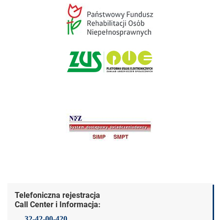
Dane kontaktowe
Telefoniczna rejestracja
Call Center i Informacja:
32-42-00-420