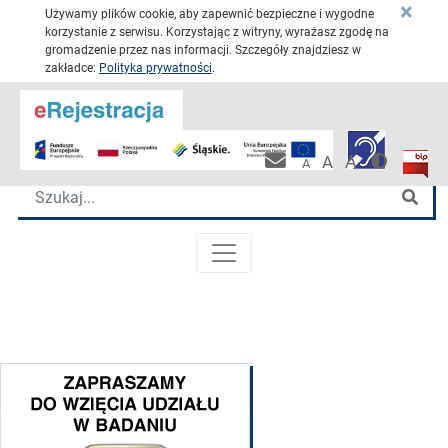
×
Używamy plików cookie, aby zapewnić bezpieczne i wygodne
korzystanie z serwisu. Korzystając z witryny, wyrażasz zgodę na
gromadzenie przez nas informacji. Szczegóły znajdziesz w
zakładce:
Polityka prywatności
.
Przejdź 
Katowickie Centrum Onkologii
Wersja 
Biulet
Pracownicza po
A
A
A
Wyszukiwarka
Szu
MENU GŁÓWNE