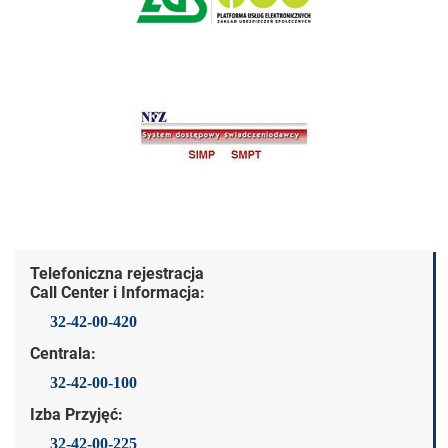
Dane kontaktowe
Telefoniczna rejestracja
Call Center i Informacja:
32-42-00-420
Centrala:
32-42-00-100
Izba Przyjęć:
32-42-00-225