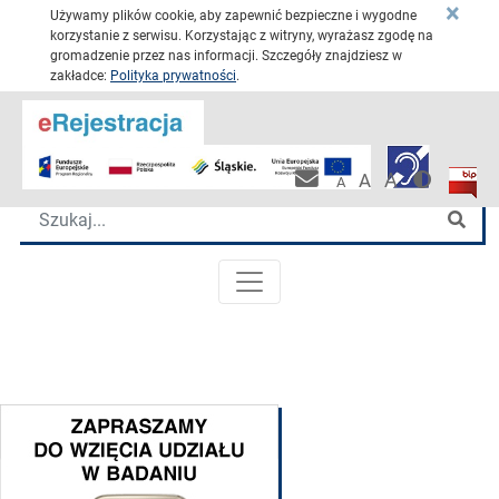
×
Używamy plików cookie, aby zapewnić bezpieczne i wygodne
korzystanie z serwisu. Korzystając z witryny, wyrażasz zgodę na
gromadzenie przez nas informacji. Szczegóły znajdziesz w
zakładce:
Polityka prywatności
.
Przejdź 
Katowickie Centrum Onkologii
Wersja 
Biulet
Pracownicza po
A
A
A
Wyszukiwarka
Szu
MENU GŁÓWNE